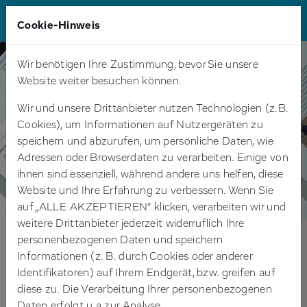
Cookie-Hinweis
Wir benötigen Ihre Zustimmung, bevor Sie unsere
Website weiter besuchen können.
Wir und unsere Drittanbieter nutzen Technologien (z.B.
Cookies), um Informationen auf Nutzergeräten zu
speichern und abzurufen, um persönliche Daten, wie
Adressen oder Browserdaten zu verarbeiten. Einige von
ihnen sind essenziell, während andere uns helfen, diese
Website und Ihre Erfahrung zu verbessern. Wenn Sie
auf „ALLE AKZEPTIEREN“ klicken, verarbeiten wir und
weitere Drittanbieter jederzeit widerruflich Ihre
personenbezogenen Daten und speichern
Hertie Institute for AI in Brain Health –
Informationen (z. B. durch Cookies oder anderer
Website & TYPO3 Umsetzung
Identifikatoren) auf Ihrem Endgerät, bzw. greifen auf
diese zu. Die Verarbeitung Ihrer personenbezogenen
INTELLIGENTES DESIGN UND
Daten erfolgt u.a zur Analyse.