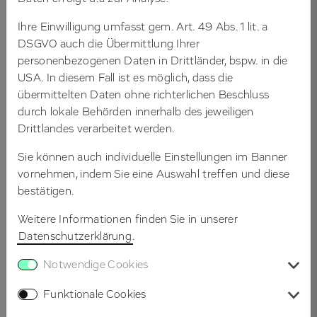
DATENARCHITEKTUR FÜR EIN
DEUTSCHLANDWEIT EINZIGARTIGES KI-INSTITUT
Ihre Einwilligung umfasst gem. Art. 49 Abs. 1 lit. a
DSGVO auch die Übermittlung Ihrer
personenbezogenen Daten in Drittländer, bspw. in die
USA. In diesem Fall ist es möglich, dass die
Kunde
übermittelten Daten ohne richterlichen Beschluss
durch lokale Behörden innerhalb des jeweiligen
Das Hertie Institute for Artificial Intelligence in Brain
Drittlandes verarbeitet werden.
Health (Hertie AI) ist ein deutschlandweit einzigartiges
Sie können auch individuelle Einstellungen im Banner
Institut an der medizinischen Fakultät der Universität
vornehmen, indem Sie eine Auswahl treffen und diese
Tübingen. Mit Hilfe von Methoden der Künstlichen
bestätigen.
Intelligenz steht die frühe, idealerweise
präsymptomatische Diagnose von Erkrankungen des
Weitere Informationen finden Sie in unserer
Nervensystems und deren Prävention im Vordergrund.
Datenschutzerklärung
.
Das Institut ist Teil des Cyber Valley und arbeitet eng
mit dem Tübingen AI Center sowie dem
Notwendige Cookies
Exzellenzcluster „Maschinelles Lernen – Neue
Funktionale Cookies
Perspektiven für die Wissenschaft" zusammen.